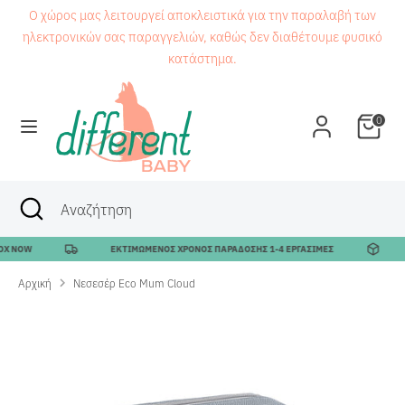
Μετάβαση
Ο χώρος μας λειτουργεί αποκλειστικά για την παραλαβή των
στο
ηλεκτρονικών σας παραγγελιών, καθώς δεν διαθέτουμε φυσικό
περιεχόμενο
κατάστημα.
Αναζήτηση
Αναζήτηση
0
Αναζήτηση
Κλείσιμο
Αναζήτηση
αναζήτησης
X NOW
ΕΚΤΙΜΩΜΕΝΟΣ ΧΡΟΝΟΣ ΠΑΡΑΔΟΣΗΣ 1-4 ΕΡΓΑΣΙΜΕΣ
Αρχική
Νεσεσέρ Eco Mum Cloud