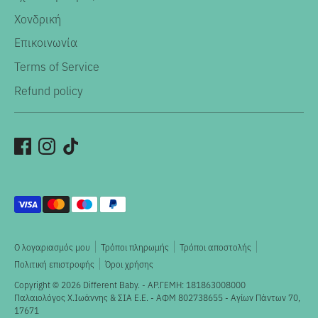
Χονδρική
Επικοινωνία
Terms of Service
Refund policy
Αποδεκτοί
τρόποι
πληρωμής
Ο λογαριασμός μου
Τρόποι πληρωμής
Τρόποι αποστολής
Πολιτική επιστροφής
Όροι χρήσης
Copyright © 2026
Different Baby
. - ΑΡ.ΓΕΜΗ: 181863008000
Παλαιολόγος X.Ιωάννης & ΣΙΑ Ε.Ε. - ΑΦΜ 802738655 - Αγίων Πάντων 70,
17671